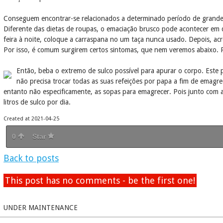
Conseguem encontrar-se relacionados a determinado período de grande 
Diferente das dietas de roupas, o emaciação brusco pode acontecer em 
feira à noite, coloque a carraspana no um taça nunca usado. Depois, 
Por isso, é comum surgirem certos sintomas, que nem veremos abaixo. P
Então, beba o extremo de sulco possível para apurar o corpo. Este pr
não precisa trocar todas as suas refeições por papa a fim de emagr
entanto não especificamente, as sopas para emagrecer. Pois junto com a
litros de sulco por dia.
Created at 2021-04-25
0
Star
Back to posts
This post has no comments - be the first one!
UNDER MAINTENANCE