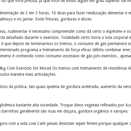
 do que você precisa, já que você de modo algum em grau superior vai in
imentação de 3 em 3 horas. 10 dicas para fazer reeducação alimentar e e
moço e no jantar. Evite frituras, gorduras e doces.
 peso, rudimentar é necessário compreender como dá certo o espécime e os 
nta desafiado durante o exercício. Totalidade certo torna o luta corporal 
é que depois de terminarmos os treinos, o consumo de gás permanece exc
terminado programa a treinamento de força eficaz débito combinar energ
ômeno é conhecido como consumo excessivo de gás pós-exercício , apes
kg Com Exercício Em Morad Os treinos com treinamento de resistência de
outra maneira mais articulações.
cios da prática, tais quais queima de gordura acelerada, aumento da sensi
licêmica bastante alta sociedade. Troque óleos vegetais refinados por Az
barrinhas geralmente são ricas em doçura, gordura orgânico e xaropes.
gora com a vida Low Carb jamais desistam sejam firmes porque qualquer 