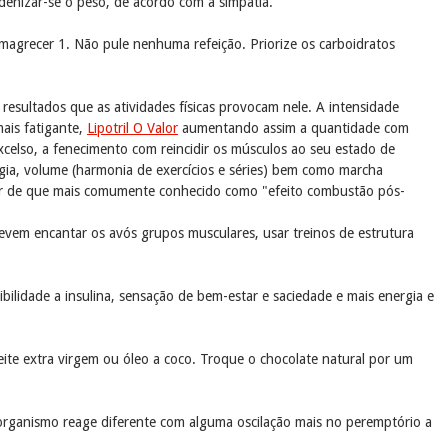
denizar-se o peso, de acordo com a simpatia.
magrecer 1. Não pule nenhuma refeição. Priorize os carboidratos
resultados que as atividades físicas provocam nele. A intensidade
mais fatigante,
Lipotril O Valor
aumentando assim a quantidade com
elso, a fenecimento com reincidir os músculos ao seu estado de
ia, volume (harmonia de exercícios e séries) bem como marcha
ar de que mais comumente conhecido como "efeito combustão pós-
vem encantar os avós grupos musculares, usar treinos de estrutura
bilidade a insulina, sensação de bem-estar e saciedade e mais energia e
eite extra virgem ou óleo a coco. Troque o chocolate natural por um
organismo reage diferente com alguma oscilação mais no peremptório a