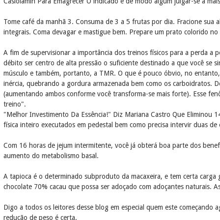
Casiolamin Para Emagrecer O indicado é de modo algum julgar-se a mais
Tome café da manhã 3. Consuma de 3 a 5 frutas por dia. Fracione sua al
integrais. Coma devagar e mastigue bem. Prepare um prato colorido no al
A fim de supervisionar a importância dos treinos físicos para a perda a
débito ser centro de alta pressão o suficiente destinado a que você se si
músculo e também, portanto, a TMR. O que é pouco óbvio, no entanto, 
inércia, quebrando a gordura armazenada bem como os carboidratos. De
(aumentando ambos conforme você transforma-se mais forte). Esse fen
treino".
"Melhor Investimento Da Essência!" Diz Mariana Castro Que Eliminou 14
física inteiro executados em pedestal bem como precisa intervir duas de 
Com 16 horas de jejum intermitente, você já obterá boa parte dos benefí
aumento do metabolismo basal.
A tapioca é o determinado subproduto da macaxeira, e tem certa carga g
chocolate 70% cacau que possa ser adoçado com adoçantes naturais. As 
Digo a todos os leitores desse blog em especial quem este começando a
redução de peso é certa.