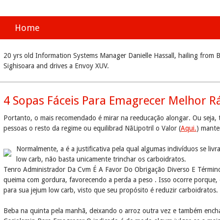
Home
20 yrs old Information Systems Manager Danielle Hassall, hailing from B
Sighisoara and drives a Envoy XUV.
4 Sopas Fáceis Para Emagrecer Melhor R
Portanto, o mais recomendado é mirar na reeducação alongar. Ou seja, 
pessoas o resto da regime ou equilibrad NãLipotril o Valor (
Aqui.
) mante
Normalmente, a é a justificativa pela qual algumas indivíduos se li
low carb, não basta unicamente trinchar os carboidratos.
Tenro Administrador Da Cvm É A Favor Do Obrigação Diverso E Término
queima com gordura, favorecendo a perda a peso . Isso ocorre porque, 
para sua jejum low carb, visto que seu propósito é reduzir carboidrat
Beba na quinta pela manhã, deixando o arroz outra vez e também ench