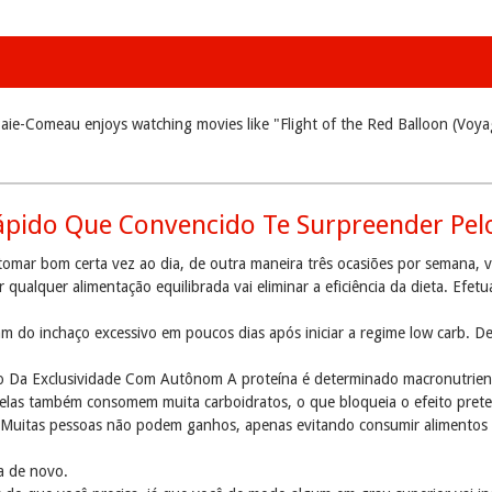
aie-Comeau enjoys watching movies like "Flight of the Red Balloon (Voyage
ápido Que Convencido Te Surpreender Pel
tomar bom certa vez ao dia, de outra maneira três ocasiões por semana, 
r qualquer alimentação equilibrada vai eliminar a eficiência da dieta. E
vram do inchaço excessivo em poucos dias após iniciar a regime low carb. 
 Da Exclusividade Com Autônom A proteína é determinado macronutrient
elas também consomem muita carboidratos, o que bloqueia o efeito prete
os. Muitas pessoas não podem ganhos, apenas evitando consumir alimentos 
a de novo.