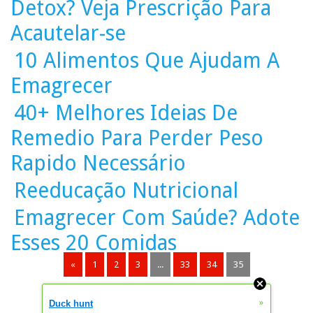
Detox? Veja Prescrição Para
Acautelar-se
10 Alimentos Que Ajudam A
Emagrecer
40+ Melhores Ideias De
Remedio Para Perder Peso
Rapido Necessário
Reeducação Nutricional
Emagrecer Com Saúde? Adote
Esses 20 Comidas
«
1
2
3
...
33
34
35
»
Duck hunt